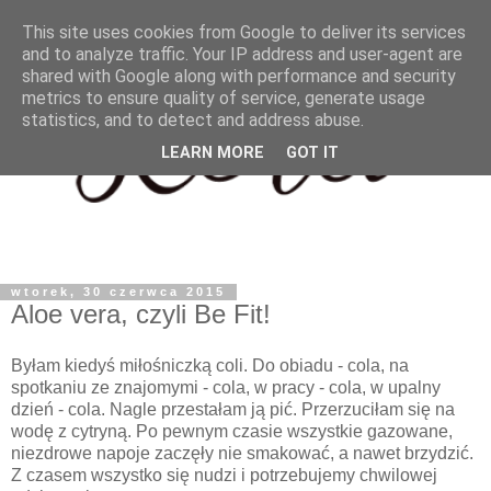
This site uses cookies from Google to deliver its services
and to analyze traffic. Your IP address and user-agent are
shared with Google along with performance and security
metrics to ensure quality of service, generate usage
statistics, and to detect and address abuse.
LEARN MORE
GOT IT
wtorek, 30 czerwca 2015
Aloe vera, czyli Be Fit!
Byłam kiedyś miłośniczką coli. Do obiadu - cola, na
spotkaniu ze znajomymi - cola, w pracy - cola, w upalny
dzień - cola. Nagle przestałam ją pić. Przerzuciłam się na
wodę z cytryną. Po pewnym czasie wszystkie gazowane,
niezdrowe napoje zaczęły nie smakować, a nawet brzydzić.
Z czasem wszystko się nudzi i potrzebujemy chwilowej