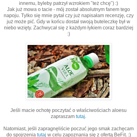
innemu, byleby patrzył wzrokiem "też chcę") :)
Jak już mowa o tacie - mój został absolutnym fanem tego
napoju. Tylko się mnie pytał czy już napisałam recenzję, czy
już może pić. Gdy w końcu dostał swoją buteleczkę był w
niebo wzięty. Zachwycał się z każdym łykiem coraz bardziej
:)
Jeśli macie ochotę poczytać o właściwościach aloesu
zapraszam
tutaj.
Natomiast, jeśli zapragnęliście poczuć jego smak zachęcam
do spojrzenia
tutaj
w celu zapoznania się z ofertą BeFit. :)