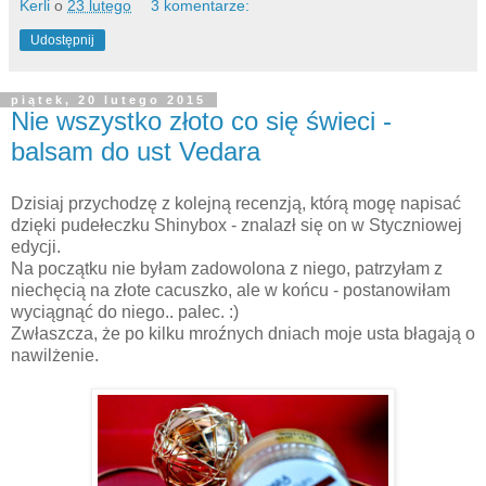
Kerli
o
23 lutego
3 komentarze:
Udostępnij
piątek, 20 lutego 2015
Nie wszystko złoto co się świeci -
balsam do ust Vedara
Dzisiaj przychodzę z kolejną recenzją, którą mogę napisać
dzięki pudełeczku Shinybox - znalazł się on w Styczniowej
edycji.
Na początku nie byłam zadowolona z niego, patrzyłam z
niechęcią na złote cacuszko, ale w końcu - postanowiłam
wyciągnąć do niego.. palec. :)
Zwłaszcza, że po kilku mroźnych dniach moje usta błagają o
nawilżenie.