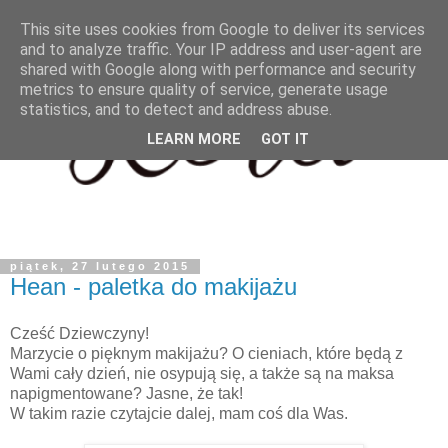
This site uses cookies from Google to deliver its services
and to analyze traffic. Your IP address and user-agent are
shared with Google along with performance and security
metrics to ensure quality of service, generate usage
statistics, and to detect and address abuse.
LEARN MORE
GOT IT
piątek, 27 lutego 2015
Hean - paletka do makijażu
Cześć Dziewczyny!
Marzycie o pięknym makijażu? O cieniach, które będą z
Wami cały dzień, nie osypują się, a także są na maksa
napigmentowane? Jasne, że tak!
W takim razie czytajcie dalej, mam coś dla Was.