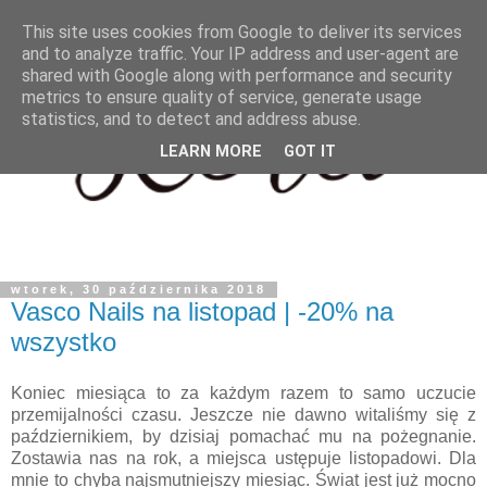
This site uses cookies from Google to deliver its services
and to analyze traffic. Your IP address and user-agent are
shared with Google along with performance and security
metrics to ensure quality of service, generate usage
statistics, and to detect and address abuse.
LEARN MORE
GOT IT
wtorek, 30 października 2018
Vasco Nails na listopad | -20% na
wszystko
Koniec miesiąca to za każdym razem to samo uczucie
przemijalności czasu. Jeszcze nie dawno witaliśmy się z
październikiem, by dzisiaj pomachać mu na pożegnanie.
Zostawia nas na rok, a miejsca ustępuje listopadowi. Dla
mnie to chyba najsmutniejszy miesiąc. Świat jest już mocno