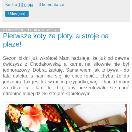
Kerli
o
13 maja
3 komentarze:
Udostępnij
czwartek, 11 maja 2017
Pierwsze koty za płoty, a stroje na
plaże!
Sezon bikini już wkrótce! Mam nadzieję, że już od dawna
ćwiczysz z Chodakowską, a karnet na siłownie nie był
jednorazowy. Dobra, żartuję. Sama wiem jak to bywa - do
lata daleko, a nam nic się nie chce robić... chyba, że do
jedzenia. Tak jest też w moim przypadku, więc chociaż mam
za dużo tu i tam, to chcę aby prezentowało się choć
odrobinę lepiej dzięki strojom kąpielowym.