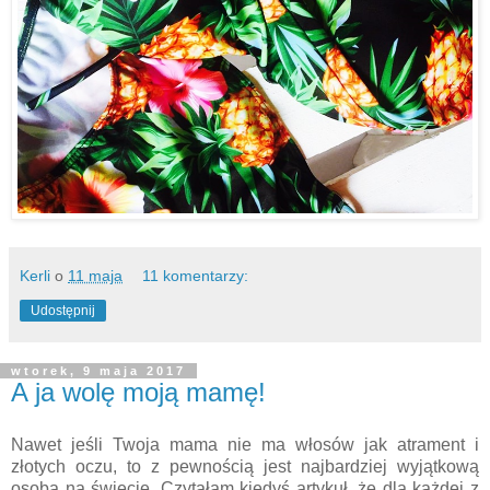
Kerli
o
11 maja
11 komentarzy:
Udostępnij
wtorek, 9 maja 2017
A ja wolę moją mamę!
Nawet jeśli Twoja mama nie ma włosów jak atrament i
złotych oczu, to z pewnością jest najbardziej wyjątkową
osobą na świecie. Czytałam kiedyś artykuł, że dla każdej z