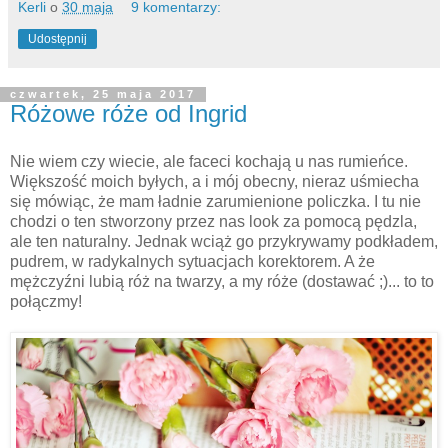
Kerli
o
30 maja
9 komentarzy:
Udostępnij
czwartek, 25 maja 2017
Różowe róże od Ingrid
Nie wiem czy wiecie, ale faceci kochają u nas rumieńce.
Większość moich byłych, a i mój obecny, nieraz uśmiecha
się mówiąc, że mam ładnie zarumienione policzka. I tu nie
chodzi o ten stworzony przez nas look za pomocą pędzla,
ale ten naturalny. Jednak wciąż go przykrywamy podkładem,
pudrem, w radykalnych sytuacjach korektorem. A że
mężczyźni lubią róż na twarzy, a my róże (dostawać ;)... to to
połączmy!