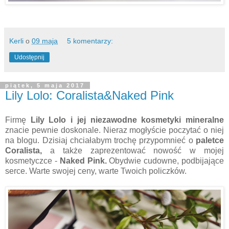
Kerli
o
09 maja
5 komentarzy:
Udostępnij
piątek, 5 maja 2017
Lily Lolo: Coralista&Naked Pink
Firmę
Lily Lolo i jej niezawodne kosmetyki mineralne
znacie pewnie doskonale. Nieraz mogłyście poczytać o niej
na blogu. Dzisiaj chciałabym trochę przypomnieć o
paletce
Coralista,
a także zaprezentować nowość w mojej
kosmetyczce -
Naked Pink.
Obydwie cudowne, podbijające
serce. Warte swojej ceny, warte Twoich policzków.