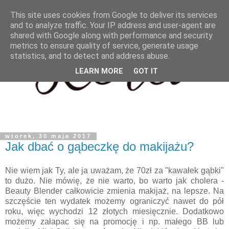
This site uses cookies from Google to deliver its services
and to analyze traffic. Your IP address and user-agent are
shared with Google along with performance and security
metrics to ensure quality of service, generate usage
statistics, and to detect and address abuse.
LEARN MORE
GOT IT
wtorek, 30 maja 2017
Jak dbać o gąbeczkę do makijażu?
Nie wiem jak Ty, ale ja uważam, że 70zł za "kawałek gąbki"
to dużo. Nie mówię, że nie warto, bo warto jak cholera -
Beauty Blender całkowicie zmienia makijaż, na lepsze. Na
szczęście ten wydatek możemy ograniczyć nawet do pół
roku, więc wychodzi 12 złotych miesięcznie. Dodatkowo
możemy załapac się na promocję i np. małego BB lub