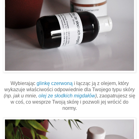
Wybierając
glinkę czerwoną
i łącząc ją z olejem, który
wykazuje właściwości odpowiednie dla Twojego typu skóry
(np. jak u mnie,
olej ze słodkich migdałów
)
, zaopatrujesz się
w coś, co wesprze Twoją skórę i pozwoli jej wrócić do
normy.