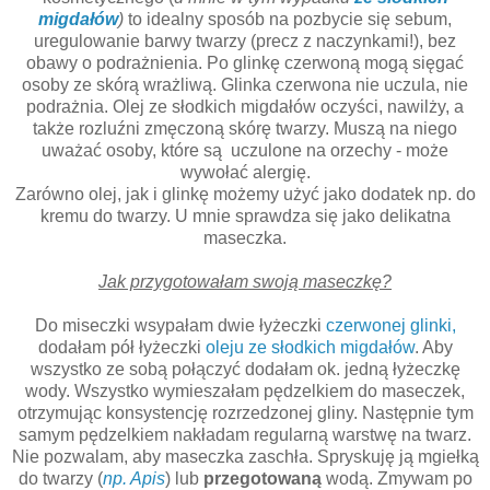
migdałów
)
to idealny sposób na pozbycie się sebum,
uregulowanie barwy twarzy (precz z naczynkami!), bez
obawy o podrażnienia. Po glinkę czerwoną mogą sięgać
osoby ze skórą wrażliwą. Glinka czerwona nie uczula, nie
podrażnia. Olej ze słodkich migdałów oczyści, nawilży, a
także rozluźni zmęczoną skórę twarzy. Muszą na niego
uważać osoby, które są uczulone na orzechy - może
wywołać alergię.
Zarówno olej, jak i glinkę możemy użyć jako dodatek np. do
kremu do twarzy. U mnie sprawdza się jako delikatna
maseczka.
Jak przygotowałam swoją maseczkę?
Do miseczki wsypałam dwie łyżeczki
czerwonej glinki,
dodałam pół łyżeczki
oleju ze słodkich migdałów
. Aby
wszystko ze sobą połączyć dodałam ok. jedną łyżeczkę
wody. Wszystko wymieszałam pędzelkiem do maseczek,
otrzymując konsystencję rozrzedzonej gliny. Następnie tym
samym pędzelkiem nakładam regularną warstwę na twarz.
Nie pozwalam, aby maseczka zaschła. Spryskuję ją mgiełką
do twarzy (
np. Apis
) lub
przegotowaną
wodą. Zmywam po