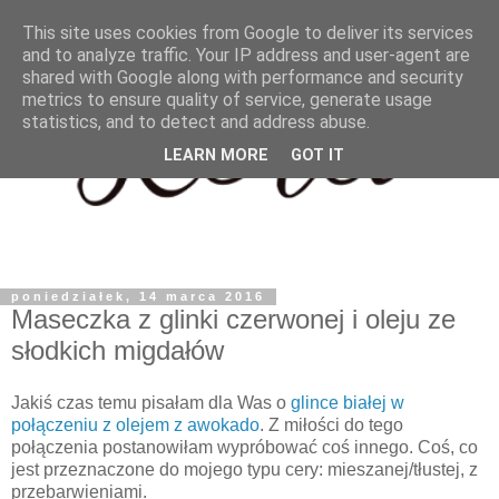
This site uses cookies from Google to deliver its services
and to analyze traffic. Your IP address and user-agent are
shared with Google along with performance and security
metrics to ensure quality of service, generate usage
statistics, and to detect and address abuse.
LEARN MORE
GOT IT
poniedziałek, 14 marca 2016
Maseczka z glinki czerwonej i oleju ze
słodkich migdałów
Jakiś czas temu pisałam dla Was o
glince białej w
połączeniu z olejem z awokado
. Z miłości do tego
połączenia postanowiłam wypróbować coś innego. Coś, co
jest przeznaczone do mojego typu cery: mieszanej/tłustej, z
przebarwieniami.