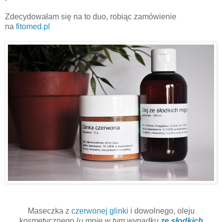
Zdecydowałam się na to duo, robiąc zamówienie
na
fitomed.pl
Maseczka z
czerwonej glinki
i dowolnego, oleju
kosmetycznego (
u mnie w tym wypadku
ze słodkich