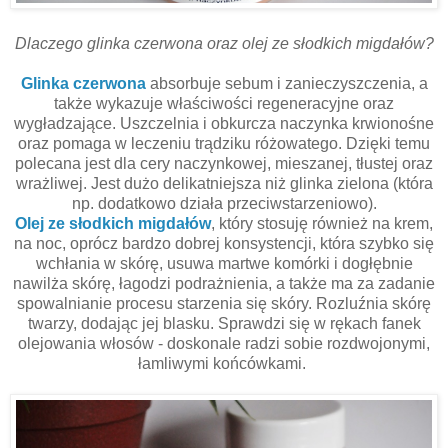
Dlaczego glinka czerwona oraz olej ze słodkich migdałów?
Glinka czerwona
absorbuje sebum i zanieczyszczenia, a
także wykazuje właściwości regeneracyjne oraz
wygładzające. Uszczelnia i obkurcza naczynka krwionośne
oraz pomaga w leczeniu trądziku różowatego. Dzięki temu
polecana jest dla cery naczynkowej, mieszanej, tłustej oraz
wrażliwej. Jest dużo delikatniejsza niż glinka zielona (która
np. dodatkowo działa przeciwstarzeniowo).
Olej ze słodkich migdałów
, który stosuję również na krem,
na noc, oprócz bardzo dobrej konsystencji, która szybko się
wchłania w skórę, usuwa martwe komórki i dogłębnie
nawilża skórę, łagodzi podrażnienia, a także ma za zadanie
spowalnianie procesu starzenia się skóry. Rozluźnia skórę
twarzy, dodając jej blasku. Sprawdzi się w rękach fanek
olejowania włosów - doskonale radzi sobie rozdwojonymi,
łamliwymi końcówkami.