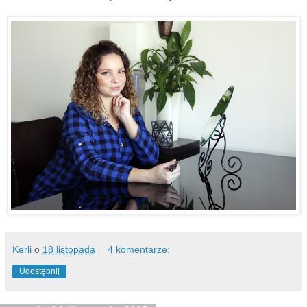
Kerli
o
18 listopada
4 komentarze:
Udostępnij