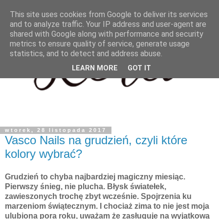
This site uses cookies from Google to deliver its services
and to analyze traffic. Your IP address and user-agent are
shared with Google along with performance and security
metrics to ensure quality of service, generate usage
statistics, and to detect and address abuse.
LEARN MORE
GOT IT
wtorek, 28 listopada 2017
Vasco Nails na grudzień, czyli które
kolory wybrać?
Grudzień to chyba najbardziej magiczny miesiąc.
Pierwszy śnieg, nie plucha. Błysk światełek,
zawieszonych trochę zbyt wcześnie. Spojrzenia ku
marzeniom świątecznym. I chociaż zima to nie jest moja
ulubiona pora roku, uważam że zasługuje na wyjątkową