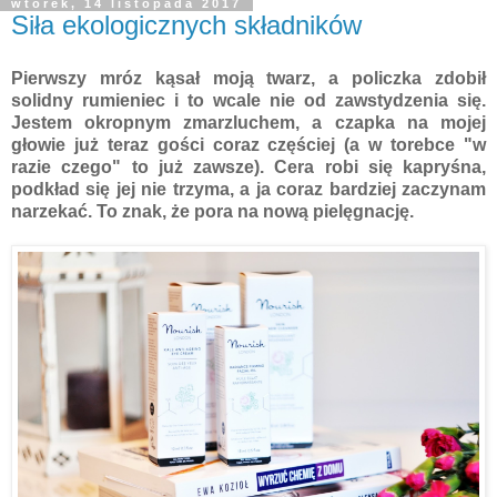
wtorek, 14 listopada 2017
Siła ekologicznych składników
Pierwszy mróz kąsał moją twarz, a policzka zdobił
solidny rumieniec i to wcale nie od zawstydzenia się.
Jestem okropnym zmarzluchem, a czapka na mojej
głowie już teraz gości coraz częściej (a w torebce "w
razie czego" to już zawsze). Cera robi się kapryśna,
podkład się jej nie trzyma, a ja coraz bardziej zaczynam
narzekać. To znak, że pora na nową pielęgnację.