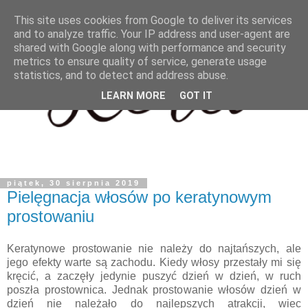
This site uses cookies from Google to deliver its services
and to analyze traffic. Your IP address and user-agent are
shared with Google along with performance and security
metrics to ensure quality of service, generate usage
statistics, and to detect and address abuse.
LEARN MORE
GOT IT
piątek, 30 sierpnia 2019
Pielęgnacja włosów po keratynowym
prostowaniu
Keratynowe prostowanie nie należy do najtańszych, ale
jego efekty warte są zachodu. Kiedy włosy przestały mi się
kręcić, a zaczęły jedynie puszyć dzień w dzień, w ruch
poszła prostownica. Jednak prostowanie włosów dzień w
dzień nie należało do najlepszych atrakcji, wiec