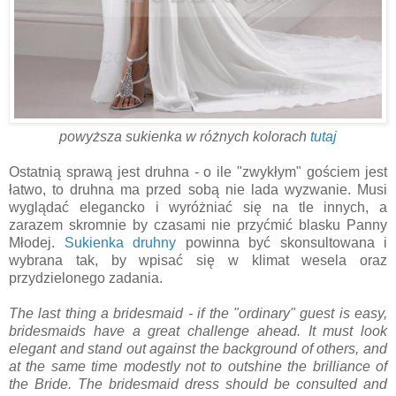
powyższa sukienka w różnych kolorach
tutaj
Ostatnią sprawą jest druhna - o ile "zwykłym" gościem jest
łatwo, to druhna ma przed sobą nie lada wyzwanie. Musi
wyglądać elegancko i wyróżniać się na tle innych, a
zarazem skromnie by czasami nie przyćmić blasku Panny
Młodej.
Sukienka druhny
powinna być skonsultowana i
wybrana tak, by wpisać się w klimat wesela oraz
przydzielonego zadania.
The last thing a bridesmaid - if the "ordinary" guest is easy,
bridesmaids have a great challenge ahead. It must look
elegant and stand out against the background of others, and
at the same time modestly not to outshine the brilliance of
the Bride. The bridesmaid dress should be consulted and