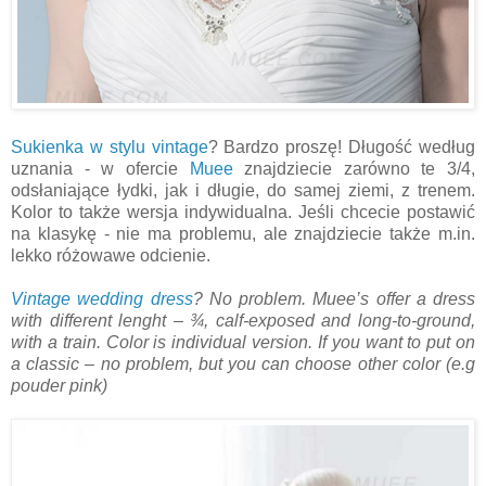
Sukienka w stylu vintage
? Bardzo proszę! Długość według
uznania - w ofercie
Muee
znajdziecie zarówno te 3/4,
odsłaniające łydki, jak i długie, do samej ziemi, z trenem.
Kolor to także wersja indywidualna. Jeśli chcecie postawić
na klasykę - nie ma problemu, ale znajdziecie także m.in.
lekko różowawe odcienie.
Vintage wedding dress
? No problem. Muee’s offer a dress
with different lenght – ¾, calf-exposed and long-to-ground,
with a train. Color is individual version. If you want to put on
a classic – no problem, but you can choose other color (e.g
pouder pink)