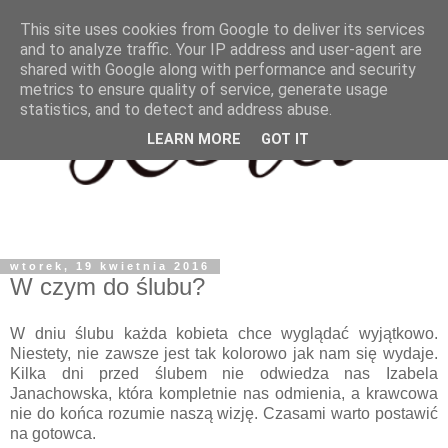
This site uses cookies from Google to deliver its services
and to analyze traffic. Your IP address and user-agent are
shared with Google along with performance and security
metrics to ensure quality of service, generate usage
statistics, and to detect and address abuse.
LEARN MORE
GOT IT
wtorek, 19 kwietnia 2016
W czym do ślubu?
W dniu ślubu każda kobieta chce wyglądać wyjątkowo.
Niestety, nie zawsze jest tak kolorowo jak nam się wydaje.
Kilka dni przed ślubem nie odwiedza nas Izabela
Janachowska, która kompletnie nas odmienia, a krawcowa
nie do końca rozumie naszą wizję. Czasami warto postawić
na gotowca.