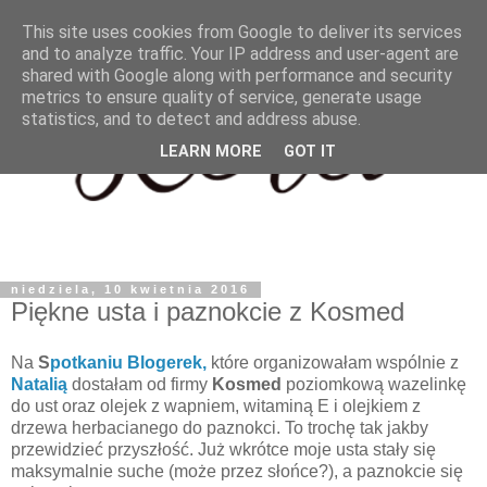
This site uses cookies from Google to deliver its services
and to analyze traffic. Your IP address and user-agent are
shared with Google along with performance and security
metrics to ensure quality of service, generate usage
statistics, and to detect and address abuse.
LEARN MORE
GOT IT
niedziela, 10 kwietnia 2016
Piękne usta i paznokcie z Kosmed
Na
S
potkaniu Blogerek,
które organizowałam wspólnie z
Natalią
dostałam od firmy
Kosmed
poziomkową wazelinkę
do ust oraz olejek z wapniem, witaminą E i olejkiem z
drzewa herbacianego do paznokci. To trochę tak jakby
przewidzieć przyszłość. Już wkrótce moje usta stały się
maksymalnie suche (może przez słońce?), a paznokcie się