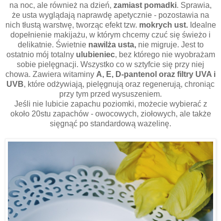
na noc, ale również na dzień,
zamiast pomadki
. Sprawia,
że usta wyglądają naprawdę apetycznie - pozostawia na
nich tłustą warstwę, tworząc efekt tzw.
mokrych ust.
Idealne
dopełnienie makijażu, w którym chcemy czuć się świeżo i
delikatnie. Świetnie
nawilża usta,
nie migruje. Jest to
ostatnio mój totalny
ulubieniec
, bez którego nie wyobrażam
sobie pielęgnacji. Wszystko co w sztyfcie się przy niej
chowa. Zawiera witaminy
A, E, D-pantenol oraz filtry UVA i
UVB
, które odżywiają, pielęgnują oraz regenerują, chroniąc
przy tym przed wysuszeniem.
Jeśli nie lubicie zapachu poziomki, możecie wybierać z
około 20stu zapachów - owocowych, ziołowych, ale także
sięgnąć po standardową wazelinę.