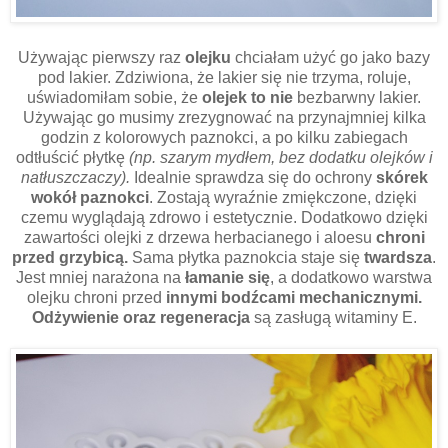
Używając pierwszy raz
olejku
chciałam użyć go jako bazy
pod lakier. Zdziwiona, że lakier się nie trzyma, roluje,
uświadomiłam sobie, że
olejek to nie
bezbarwny lakier.
Używając go musimy zrezygnować na przynajmniej kilka
godzin z kolorowych paznokci, a po kilku zabiegach
odtłuścić płytkę
(np. szarym mydłem, bez dodatku olejków i
natłuszczaczy).
Idealnie sprawdza się do ochrony
skórek
wokół paznokci
. Zostają wyraźnie zmiękczone, dzięki
czemu wyglądają zdrowo i estetycznie. Dodatkowo dzięki
zawartości olejki z drzewa herbacianego i aloesu
chroni
przed grzybicą.
Sama płytka paznokcia staje się
twardsza
.
Jest mniej narażona na
łamanie się
, a dodatkowo warstwa
olejku chroni przed
innymi bodźcami mechanicznymi.
Odżywienie oraz regeneracja
są zasługą witaminy E.