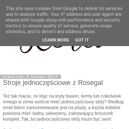
This site uses cookies from Google to deliver its services
and to analyze traffic. Your IP address and user-agent are
shared with Google along with performance and security
metrics to ensure quality of service, generate usage
statistics, and to detect and address abuse.
LEARN MORE
GOT IT
czwartek, 9 lutego 2017
Stroje jednoczęściowe z Rosegal
Też tak macie, że idąc na kryty basen, termy lub cokolwiek
innego w zimie wolicie mieć jednoczęściowy strój? Według
mnie bikini zarezerwowane jest na plażę, a każda kobieta
powinna mieć ładny, seksowny, zakrywający brzuszek
komplet. Tak, bo jednoczęściowy strój może być sexi!