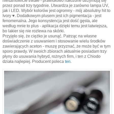
niesamowicie trwałe - prawidłowo nałożone utrzymują się
przez ponad trzy tygodnie. Utwardza je zarówno lampa UV,
jak i LED. Wybór kolorów jest ogromny - mój absolutny hit to
Ivory ♥. Dodatkowym plusem jest ich pigmentacja - jest
fenomenalna. Jego konsystencja jest dość gęsta, ale
według mnie to plus - aplikacja dzięki temu jest łatwiejsza,
bo lakier się nie rozlewa na skórki.
Przyjęło się, że ciężko je usunąć. Patrząc na własne
doświadczenie z usuwaniem i stosowanie wielu środków
zawierających aceton - muszę przyznać, że może być w tym
sporo prawdy. W swoich zbiorach aktualnie posiadam trzy
płyny do usuwania hybryd, rożnych firm, i ten z Chiodo
działa najlepiej. Producent poleca
ten
.