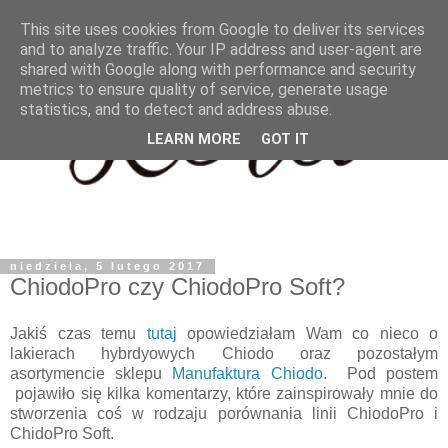
This site uses cookies from Google to deliver its services
and to analyze traffic. Your IP address and user-agent are
shared with Google along with performance and security
metrics to ensure quality of service, generate usage
statistics, and to detect and address abuse.
LEARN MORE
GOT IT
niedziela, 5 lutego 2017
ChiodoPro czy ChiodoPro Soft?
Jakiś czas temu
tutaj
opowiedziałam Wam co nieco o
lakierach hybrdyowych Chiodo oraz pozostałym
asortymencie sklepu
Manufaktura Chiodo
. Pod postem
pojawiło się kilka komentarzy, które zainspirowały mnie do
stworzenia coś w rodzaju porównania linii ChiodoPro i
ChidoPro Soft.