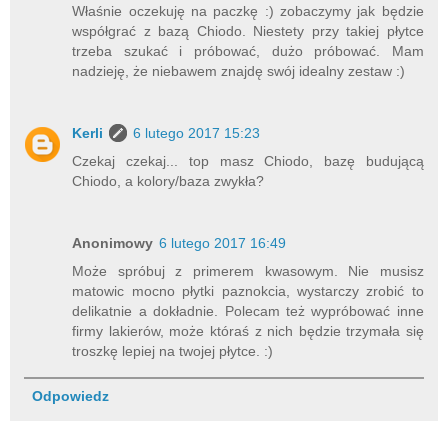
Właśnie oczekuję na paczkę :) zobaczymy jak będzie
współgrać z bazą Chiodo. Niestety przy takiej płytce
trzeba szukać i próbować, dużo próbować. Mam
nadzieję, że niebawem znajdę swój idealny zestaw :)
Kerli
6 lutego 2017 15:23
Czekaj czekaj... top masz Chiodo, bazę budującą
Chiodo, a kolory/baza zwykła?
Anonimowy
6 lutego 2017 16:49
Może spróbuj z primerem kwasowym. Nie musisz
matowic mocno płytki paznokcia, wystarczy zrobić to
delikatnie a dokładnie. Polecam też wypróbować inne
firmy lakierów, może któraś z nich będzie trzymała się
troszkę lepiej na twojej płytce. :)
Odpowiedz