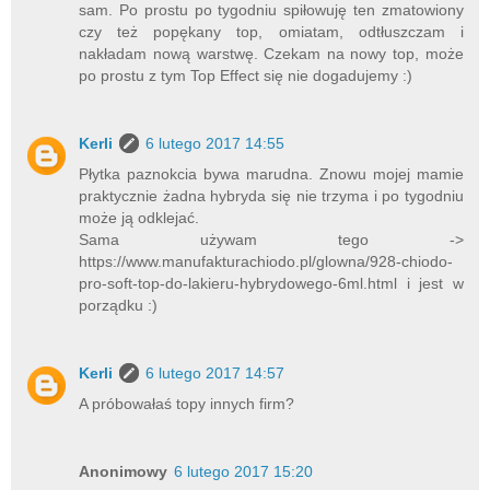
sam. Po prostu po tygodniu spiłowuję ten zmatowiony
czy też popękany top, omiatam, odtłuszczam i
nakładam nową warstwę. Czekam na nowy top, może
po prostu z tym Top Effect się nie dogadujemy :)
Kerli
6 lutego 2017 14:55
Płytka paznokcia bywa marudna. Znowu mojej mamie
praktycznie żadna hybryda się nie trzyma i po tygodniu
może ją odklejać.
Sama używam tego ->
https://www.manufakturachiodo.pl/glowna/928-chiodo-
pro-soft-top-do-lakieru-hybrydowego-6ml.html i jest w
porządku :)
Kerli
6 lutego 2017 14:57
A próbowałaś topy innych firm?
Anonimowy
6 lutego 2017 15:20