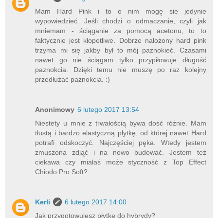
Mam Hard Pink i to o nim mogę sie jedynie
wypowiedzieć. Jeśli chodzi o odmaczanie, czyli jak
mniemam - ściąganie za pomocą acetonu, to to
faktycznie jest kłopotliwe. Dobrze nałożony hard pink
trzyma mi się jakby był to mój paznokieć. Czasami
nawet go nie ściągam tylko przypiłowuje długość
paznokcia. Dzięki temu nie muszę po raz kolejny
przedłużać paznokcia. :)
Anonimowy
6 lutego 2017 13:54
Niestety u mnie z trwałością bywa dość różnie. Mam
tłustą i bardzo elastyczną płytkę, od której nawet Hard
potrafi odskoczyć. Najczęściej pęka. Wtedy jestem
zmuszona zdjąć i na nowo budować. Jestem też
ciekawa czy miałaś może styczność z Top Effect
Chiodo Pro Soft?
Kerli
6 lutego 2017 14:00
Jak przygotowujesz płytkę do hybrydy?