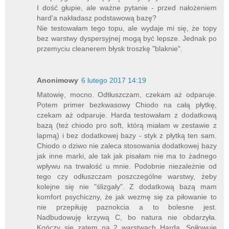
I dość głupie, ale ważne pytanie - przed nałożeniem
hard'a nakładasz podstawową bazę?
Nie testowałam tego topu, ale wydaje mi się, że topy
bez warstwy dyspersyjnej mogą być lepsze. Jednak po
przemyciu cleanerem błysk troszkę "blaknie".
Anonimowy
6 lutego 2017 14:19
Matowię, mocno. Odtłuszczam, czekam aż odparuje.
Potem primer bezkwasowy Chiodo na całą płytkę,
czekam aż odparuje. Harda testowałam z dodatkową
bazą (też chiodo pro soft, którą miałam w zestawie z
lapmą) i bez dodatkowej bazy - styk z płytką ten sam.
Chiodo o dziwo nie zaleca stosowania dodatkowej bazy
jak inne marki, ale tak jak pisałam nie ma to żadnego
wpływu na trwałość u mnie. Podobnie niezależnie od
tego czy odłuszczam poszczególne warstwy, żeby
kolejne się nie "ślizgały". Z dodatkową bazą mam
komfort psychiczny, że jak wezmę się za piłowanie to
nie przepiłuję paznokcia a to bolesne jest.
Nadbudowuję krzywą C, bo natura nie obdarzyła.
Kończy się zatem na 2 warstwach Harda. Spiłowuję