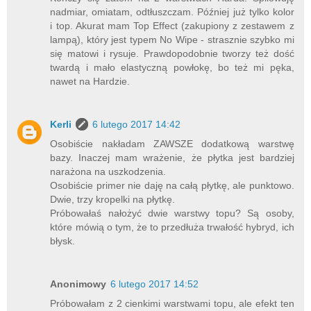
nadmiar, omiatam, odtłuszczam. Później już tylko kolor
i top. Akurat mam Top Effect (zakupiony z zestawem z
lampą), który jest typem No Wipe - strasznie szybko mi
się matowi i rysuje. Prawdopodobnie tworzy też dość
twardą i mało elastyczną powłokę, bo też mi pęka,
nawet na Hardzie.
Kerli
6 lutego 2017 14:42
Osobiście nakładam ZAWSZE dodatkową warstwę
bazy. Inaczej mam wrażenie, że płytka jest bardziej
narażona na uszkodzenia.
Osobiście primer nie daję na całą płytkę, ale punktowo.
Dwie, trzy kropelki na płytkę.
Próbowałaś nałożyć dwie warstwy topu? Są osoby,
które mówią o tym, że to przedłuża trwałość hybryd, ich
błysk.
Anonimowy
6 lutego 2017 14:52
Próbowałam z 2 cienkimi warstwami topu, ale efekt ten