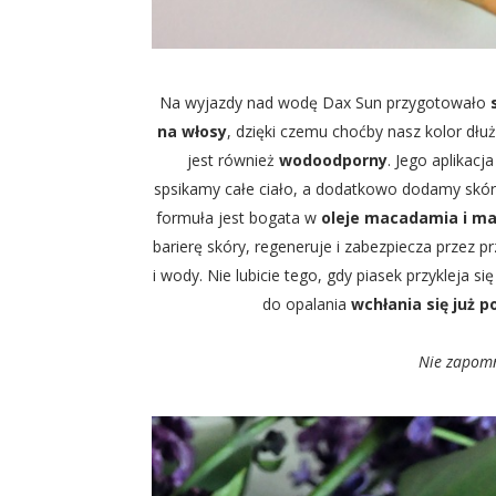
Na wyjazdy nad wodę Dax Sun przygotowało
s
na włosy
, dzięki czemu choćby nasz kolor dłuż
jest również
wodoodporny
. Jego aplikacj
spsikamy całe ciało, a dodatkowo dodamy skórz
formuła jest bogata w
oleje macadamia i mar
barierę skóry, regeneruje i zabezpiecza przez 
i wody. Nie lubicie tego, gdy piasek przykleja si
do opalania
wchłania się już p
Nie zapomni