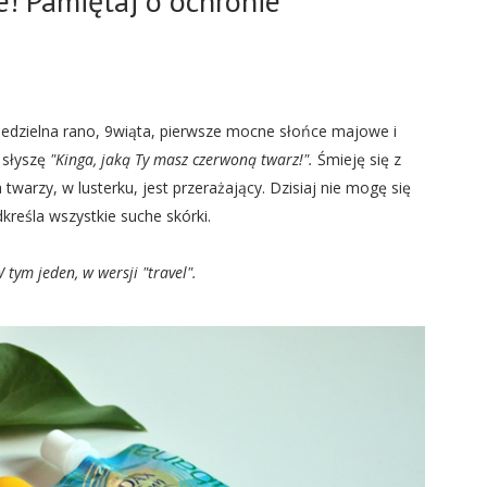
e! Pamiętaj o ochronie
iedzielna rano, 9wiąta, pierwsze mocne słońce majowe i
 słyszę
"Kinga, jaką Ty masz czerwoną twarz!".
Śmieję się z
warzy, w lusterku, jest przerażający. Dzisiaj nie mogę się
reśla wszystkie suche skórki.
 tym jeden, w wersji "travel".