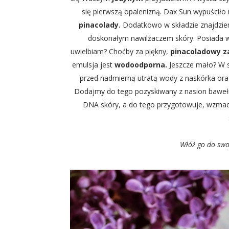
się pierwszą opalenizną. Dax Sun wypuściło 
pinacolady.
Dodatkowo w składzie znajdzi
doskonałym nawilżaczem skóry. Posiada wys
uwielbiam? Choćby za piękny,
pinacoladowy z
emulsja jest
wodoodporna.
Jeszcze mało? W 
przed nadmierną utratą wody z naskórka or
Dodajmy do tego pozyskiwany z nasion bawe
DNA skóry, a do tego przygotowuje, wzmacn
Włóż go do swoj