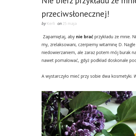
Nie bierz przykładu ze mni
przeciwsłonecznej!
by
Kerli
on
25 maja
Zapamiętaj, aby
nie brać
przykładu ze mnie. N
my, zrelaksowani, czerpiemy witaminę D. Nagle
niedowierzaniem, ale zaraz potem mój burak na t
nawet pomalować, gdyż podkład doskonale podk
A wystarczyło mieć przy sobie dwa kosmetyki.
W