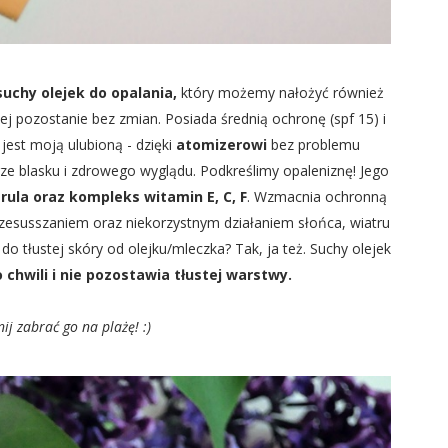
uchy olejek do opalania,
który możemy nałożyć również
ej pozostanie bez zmian. Posiada średnią ochronę (spf 15) i
a jest moją ulubioną - dzięki
atomizerowi
bez problemu
e blasku i zdrowego wyglądu. Podkreślimy opaleniznę! Jego
ula oraz kompleks witamin E, C, F
. Wzmacnia ochronną
przesusszaniem oraz niekorzystnym działaniem słońca, wiatru
ę do tłustej skóry od olejku/mleczka? Tak, ja też. Suchy olejek
o chwili i nie pozostawia tłustej warstwy.
j zabrać go na plażę! :)