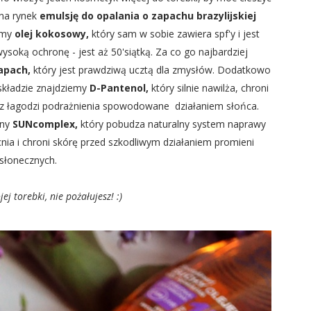
na rynek
emulsję do opalania o zapachu brazylijskiej
emy
olej kokosowy,
który sam w sobie zawiera spf'y i jest
oką ochronę - jest aż 50'siątką. Za co go najbardziej
apach,
który jest prawdziwą ucztą dla zmysłów. Dodatkowo
składzie znajdziemy
D-Pantenol,
który silnie nawilża, chroni
az łagodzi podrażnienia spowodowane działaniem słońca.
łny
SUNcomplex,
który pobudza naturalny system naprawy
ia i chroni skórę przed szkodliwym działaniem promieni
słonecznych.
ej torebki, nie pożałujesz! :)