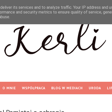
eliver its services and to analyze traffic. Your IP address and 
ormance and security metrics to ensure quality of service, gen
abuse.
O MNIE
WSPÓŁPRACA
BLOG W MEDIACH
URODA
LI