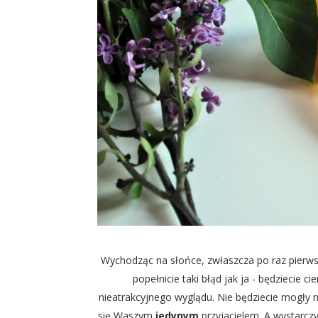
Wychodząc na słońce, zwłaszcza po raz pier
popełnicie taki błąd jak ja - będziecie c
nieatrakcyjnego wyglądu. Nie będziecie mogły 
się Waszym
jedynym
przyjacielem. A wystarcz