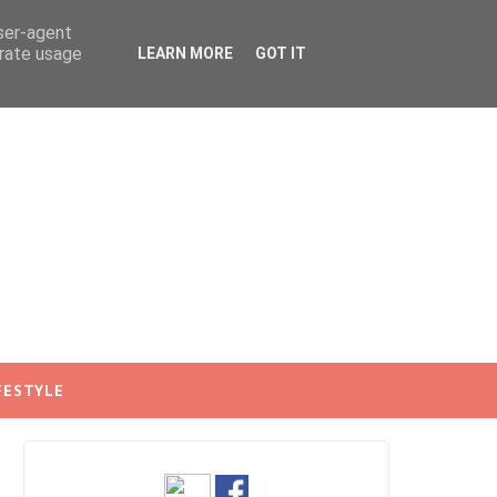
user-agent
erate usage
LEARN MORE
GOT IT
FESTYLE