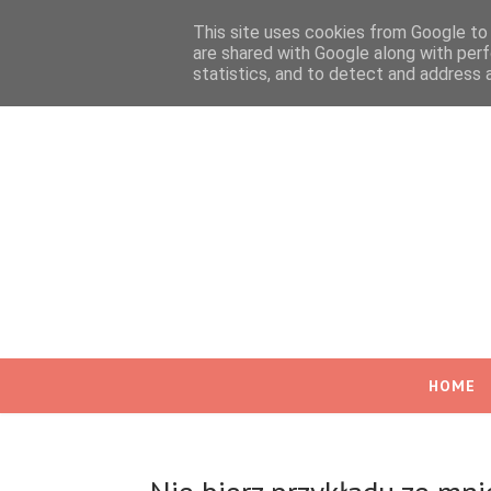
This site uses cookies from Google to d
are shared with Google along with perf
statistics, and to detect and address 
HOME