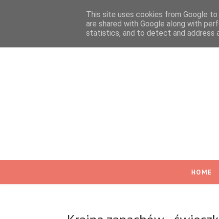
This site uses cookies from Google to d
are shared with Google along with perf
statistics, and to detect and address 
HOME