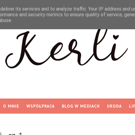
eliver its services and to analyze traffic. Your IP address and 
ormance and security metrics to ensure quality of service, gen
abuse.
O MNIE
WSPÓŁPRACA
BLOG W MEDIACH
URODA
LI