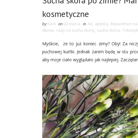
Sucha skóra po zimie? Mam
kosmetyczne
by
Kerli
on
02 marca
in
AA
,
apteka
,
Bepanthen na
dłonie
,
rady na suchą skórę
,
sucha skóra
,
Tribioty
Myślicie, że to już koniec zimy? Oby! Za nic
puchowej kurtki. Jednak zanim będę w stu pro
aby moje ciało wyglądało jak najlepiej. Zaczęł