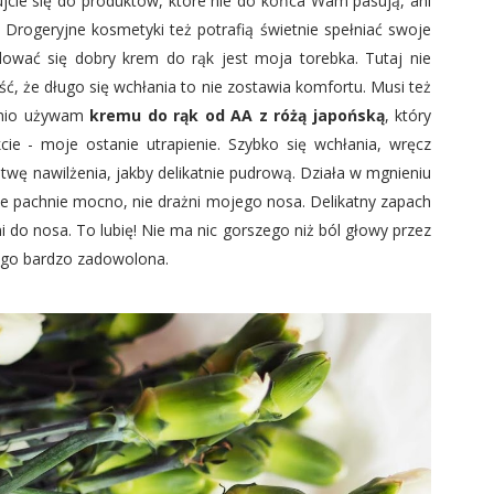
ujcie się do produktów, które nie do końca Wam pasują, ani
". Drogeryjne kosmetyki też potrafią świetnie spełniać swoje
dować się dobry krem do rąk jest moja torebka. Tutaj nie
ść, że długo się wchłania to nie zostawia komfortu. Musi też
nio używam
kremu do rąk od AA z różą japońską
, który
kcie - moje ostanie utrapienie. Szybko się wchłania, wręcz
wę nawilżenia, jakby delikatnie pudrową. Działa w mgnieniu
e pachnie mocno, nie drażni mojego nosa. Delikatny zapach
i do nosa. To lubię! Nie ma nic gorszego niż ból głowy przez
iego bardzo zadowolona.