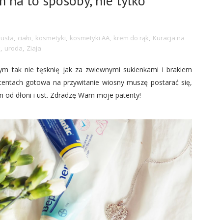
 na to sposoby, nie tylko
 usta
,
ciało
,
kosmetyki
,
kosmetyki AA
,
krem do rąk
,
Kuracja na
k
,
uroda
,
Ziaja
zym tak nie tęsknię jak za zwiewnymi sukienkami i brakiem
centach gotowa na przywitanie wiosny muszę postarać się,
am od dłoni i ust. Zdradzę Wam moje patenty!