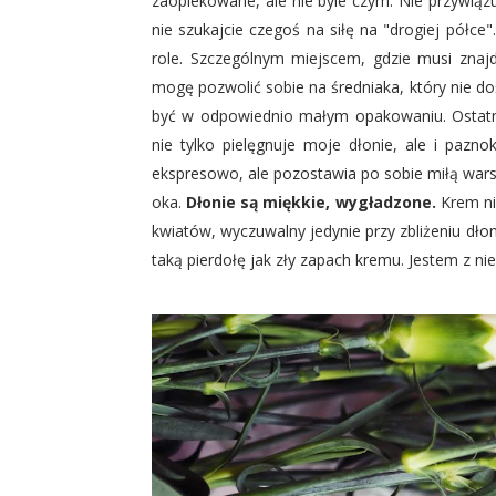
zaopiekowane, ale nie byle czym. Nie przywiąz
nie szukajcie czegoś na siłę na "drogiej półce
role. Szczególnym miejscem, gdzie musi znaj
mogę pozwolić sobie na średniaka, który nie do
być w odpowiednio małym opakowaniu. Ostat
nie tylko pielęgnuje moje dłonie, ale i pazno
ekspresowo, ale pozostawia po sobie miłą warst
oka.
Dłonie są miękkie, wygładzone.
Krem ni
kwiatów, wyczuwalny jedynie przy zbliżeniu dłon
taką pierdołę jak zły zapach kremu. Jestem z n