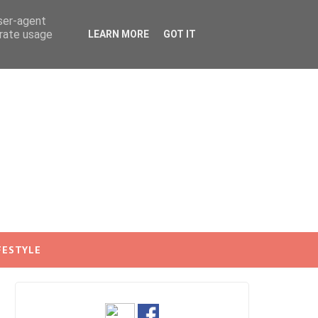
user-agent
erate usage
LEARN MORE
GOT IT
FESTYLE