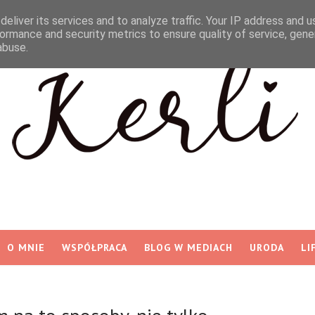
eliver its services and to analyze traffic. Your IP address and 
ormance and security metrics to ensure quality of service, gen
abuse.
O MNIE
WSPÓŁPRACA
BLOG W MEDIACH
URODA
LI