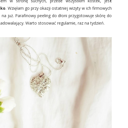
osem w stronę suchych, przede wszystkim kostek, jes
t
eko
. Wzięłam go przy okazji ostatniej wizyty w ich firmowych
 na już. Parafinowy peeling do dłoni przygotowuje skórę do
 zadowalający. Warto stosować regularnie, raz na tydzień.