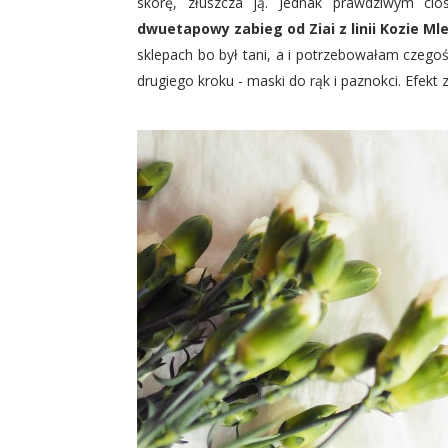
skórę, złuszcza ją. Jednak prawdziwym ci
dwuetapowy zabieg od Ziai z linii Kozie Ml
sklepach bo był tani, a i potrzebowałam czegoś
drugiego kroku - maski do rąk i paznokci. Efekt