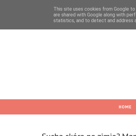
This site uses cookies from Google to d
are shared with Google along with perf
statistics, and to detect and address 
HOME