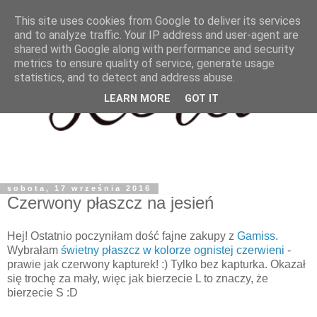
This site uses cookies from Google to deliver its services
and to analyze traffic. Your IP address and user-agent are
shared with Google along with performance and security
metrics to ensure quality of service, generate usage
statistics, and to detect and address abuse.
LEARN MORE
GOT IT
sobota, 17 września 2016
Czerwony płaszcz na jesień
Hej! Ostatnio poczyniłam dość fajne zakupy z
Gamiss
.
Wybrałam
świetny płaszcz w kolorze ognistej czerwieni
-
prawie jak czerwony kapturek! :) Tylko bez kapturka. Okazał
się trochę za mały, więc jak bierzecie L to znaczy, że
bierzecie S :D