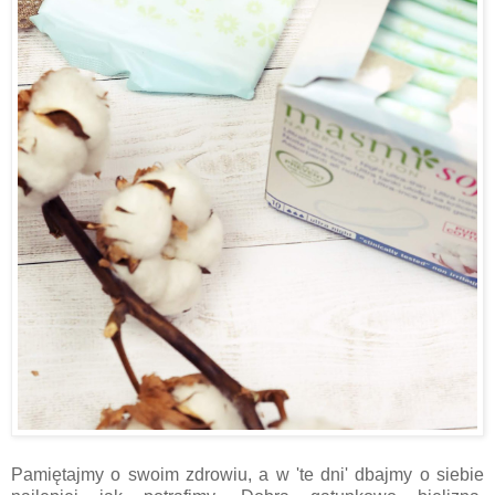
Pamiętajmy o swoim zdrowiu, a w 'te dni' dbajmy o siebie