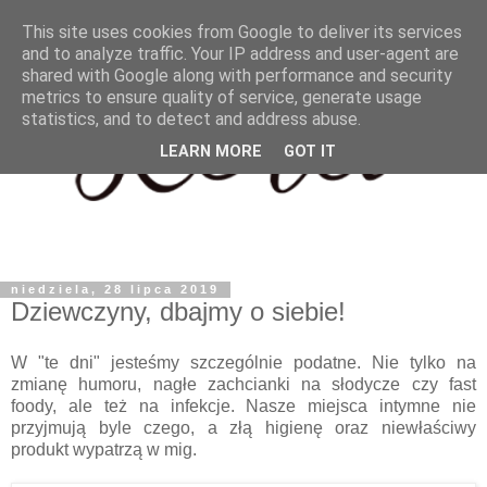
This site uses cookies from Google to deliver its services
and to analyze traffic. Your IP address and user-agent are
shared with Google along with performance and security
metrics to ensure quality of service, generate usage
statistics, and to detect and address abuse.
LEARN MORE
GOT IT
niedziela, 28 lipca 2019
Dziewczyny, dbajmy o siebie!
W "te dni" jesteśmy szczególnie podatne. Nie tylko na
zmianę humoru, nagłe zachcianki na słodycze czy fast
foody, ale też na infekcje. Nasze miejsca intymne nie
przyjmują byle czego, a złą higienę oraz niewłaściwy
produkt wypatrzą w mig.