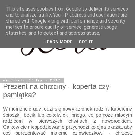
This site uses cookies from Google to deliver its services
and to analyze traffic. Your IP address and user-agent are
shared with Google along with performance and security
metrics to ensure quality of service, generate usage
statistics, and to detect and address abuse.
LEARN MORE
GOT IT
niedziela, 16 lipca 2017
Prezent na chrzciny - koperta czy
pamiątka?
W momencie gdy rodzi się nowy członek rodziny kupujemy
śpioszki, becik lub cokolwiek innego, co pomoże młodym
rodzicom w pierwszych chwilach z noworodkiem.
Całkowicie niespodziewanie przychodzi kolejna okazja, aby
coś sprezentować małemu człowieczkowi - chrzest.