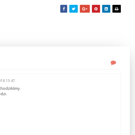
018 15:47
chodziliśmy.
dzi.