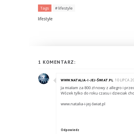
Tags
# lifestyle
lifestyle
1 KOMENTARZ:
10 LIPCA 2
WWW.NATALIA-I-JEJ-ŚWIAT.PL
Ja miałam za 800 zł nowy z allegro i prze
Wózek tylko do roku czasu i dzieciak cho
www.natalia-i-jej-świat.pl
Odpowiedz