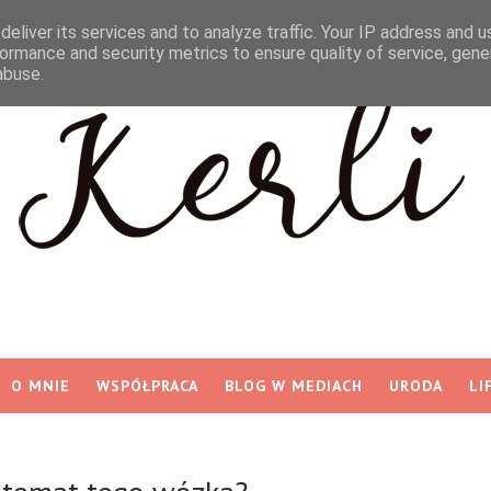
eliver its services and to analyze traffic. Your IP address and 
ormance and security metrics to ensure quality of service, gen
abuse.
O MNIE
WSPÓŁPRACA
BLOG W MEDIACH
URODA
LI