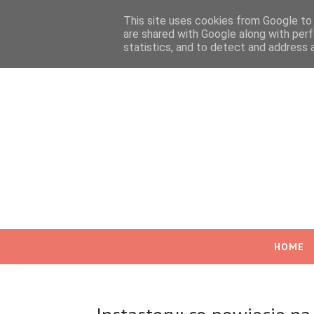
This site uses cookies from Google to d
are shared with Google along with perf
statistics, and to detect and address 
HOME