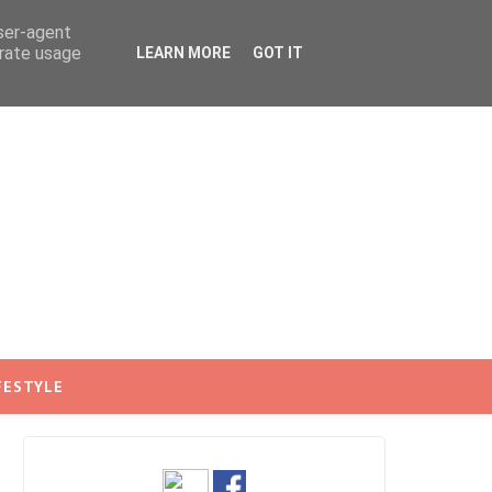
user-agent
erate usage
LEARN MORE
GOT IT
FESTYLE