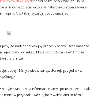
nt wózków dziecięcych
spełni nasze oczekiwania? Czy na
ie wrzucenie zdjęcia wózka w instastory ułatwia zadanie i
ami opinii. A w takiej sytuacji, podpowiadając
kupimy go nadchodzi kolejny proces - oceny. Oceniamy czy
ak lepiej było poczekać. Może produkt stanieje? A może
świetną ofertą?
acje, poczyniliśmy świetny zakup. Gorzej, gdy jednak z
wspólnego.
ż na tyle świadomi, a informacji mamy "po uszy", że jednak
zynajmniej w przypadku wózka, bo z wakacjami to różnie