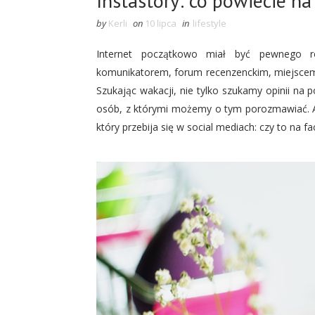
Instastory: co powiecie n
by
Kerli
on
10 lipca
in
lifestyle
Internet początkowo miał być pewnego r
komunikatorem, forum recenzenckim, miejscem 
Szukając wakacji, nie tylko szukamy opinii na 
osób, z którymi możemy o tym porozmawiać. A 
który przebija się w social mediach: czy to na f